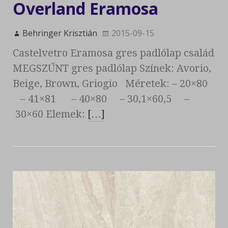
Overland Eramosa
Behringer Krisztián
2015-09-15
Castelvetro Eramosa gres padlólap család
MEGSZŰNT gres padlólap Színek: Avorio,
Beige, Brown, Griogio Méretek: – 20×80
– 41×81 – 40×80 – 30,1×60,5 –
30×60 Elemek:
[…]