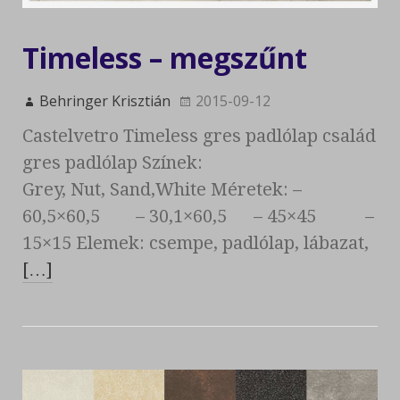
Timeless – megszűnt
Behringer Krisztián
2015-09-12
Castelvetro Timeless gres padlólap család
gres padlólap Színek:
Grey, Nut, Sand,White Méretek: –
60,5×60,5 – 30,1×60,5 – 45×45 –
15×15 Elemek: csempe, padlólap, lábazat,
[…]