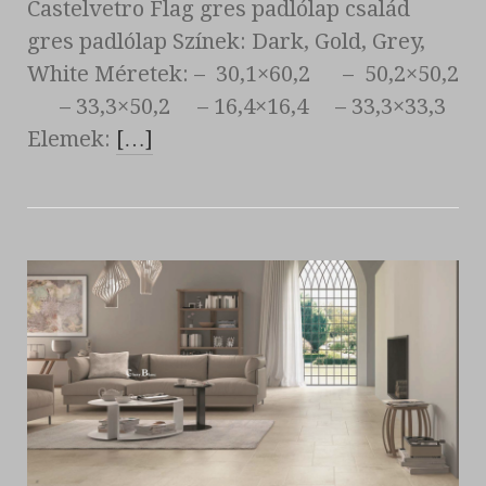
Castelvetro Flag gres padlólap család
gres padlólap Színek: Dark, Gold, Grey,
White Méretek: – 30,1×60,2 – 50,2×50,2
– 33,3×50,2 – 16,4×16,4 – 33,3×33,3
Elemek:
[…]