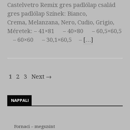
Castelvetro Remix gres padlólap család
gres padlólap Színek: Bianco,
Crema, Melanzana, Nero, Cudio, Grigio,
Méretek: – 41×81 – 40×80 – 60,5×60,5
– 60×60 – 30,1×60,5 –
[…]
1
2
3
Next →
NAPPALI
Fornaci – megszűnt