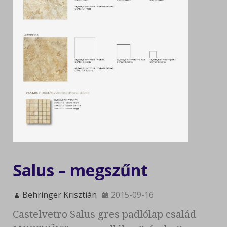
Salus – megszűnt
Behringer Krisztián
2015-09-16
Castelvetro Salus gres padlólap család