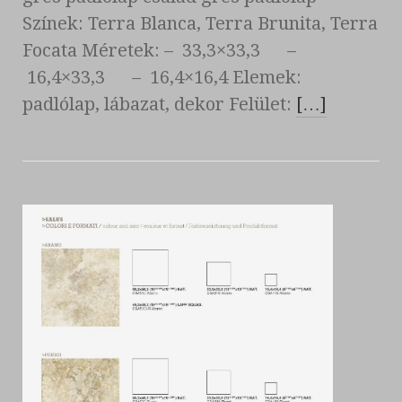
Színek: Terra Blanca, Terra Brunita, Terra
Focata Méretek: – 33,3×33,3 –
16,4×33,3 – 16,4×16,4 Elemek:
padlólap, lábazat, dekor Felület:
[…]