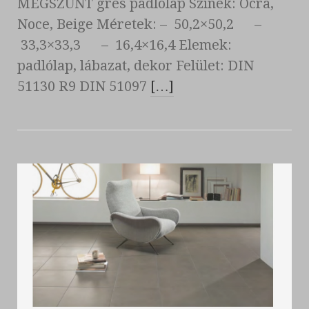
MEGSZŰNT gres padlólap Színek: Ocra,
Noce, Beige Méretek: – 50,2×50,2 –
33,3×33,3 – 16,4×16,4 Elemek:
padlólap, lábazat, dekor Felület: DIN
51130 R9 DIN 51097
[…]