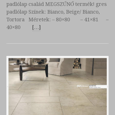
padlólap család MEGSZŰNŐ termék! gres
padlólap Színek: Bianco, Beige/ Bianco,
Tortora Méretek: – 80×80 – 41×81 –
40×80
[…]