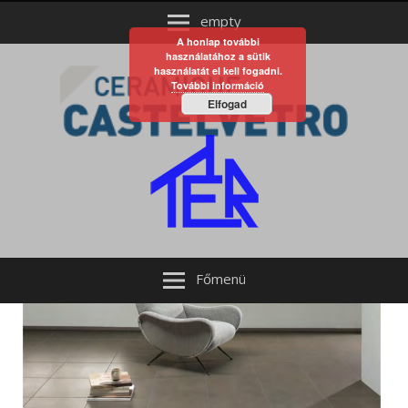
empty
A honlap további
használatához a sütik
használatát el kell fogadni.
További információ
Elfogad
Főmenü