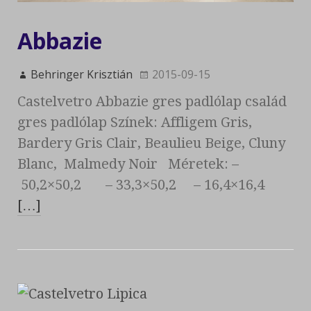
Abbazie
Behringer Krisztián
2015-09-15
Castelvetro Abbazie gres padlólap család
gres padlólap Színek: Affligem Gris,
Bardery Gris Clair, Beaulieu Beige, Cluny
Blanc, Malmedy Noir Méretek: –
50,2×50,2 – 33,3×50,2 – 16,4×16,4
[…]