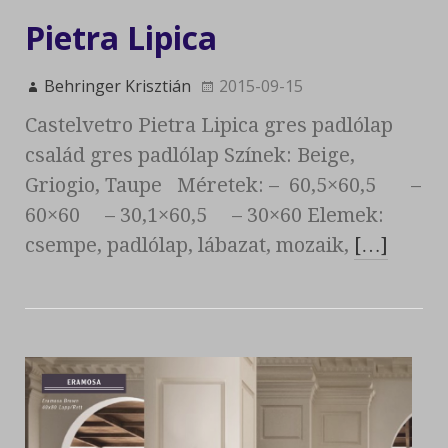
Pietra Lipica
Behringer Krisztián
2015-09-15
Castelvetro Pietra Lipica gres padlólap
család gres padlólap Színek: Beige,
Griogio, Taupe Méretek: – 60,5×60,5 –
60×60 – 30,1×60,5 – 30×60 Elemek:
csempe, padlólap, lábazat, mozaik,
[…]