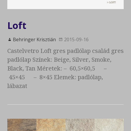
Loft
Behringer Krisztián
2015-09-16
Castelvetro Loft gres padlólap család gres
padlólap Színek: Beige, Silver, Smoke,
Black, Tan Méretek: – 60,5×60,5 –
45×45 – 8×45 Elemek: padlólap,
lábazat