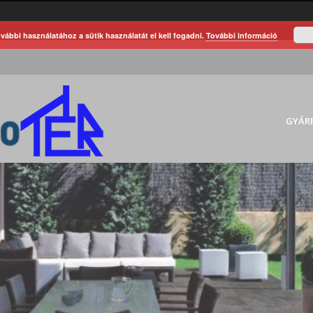
vábbi használatához a sütik használatát el kell fogadni.
További információ
GYÁR