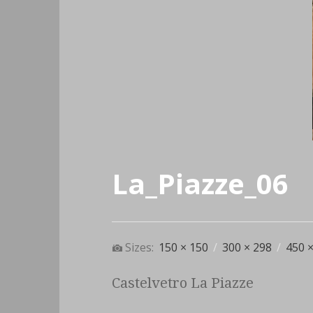
La_Piazze_06
Sizes:
150 × 150
/
300 × 298
/
450 ×
Castelvetro La Piazze